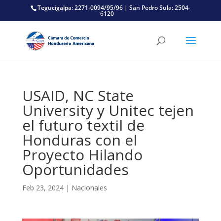
Tegucigalpa: 2271-0094/95/96 | San Pedro Sula: 2504-
6120
USAID, NC State
University y Unitec tejen
el futuro textil de
Honduras con el
Proyecto Hilando
Oportunidades
Feb 23, 2024
|
Nacionales