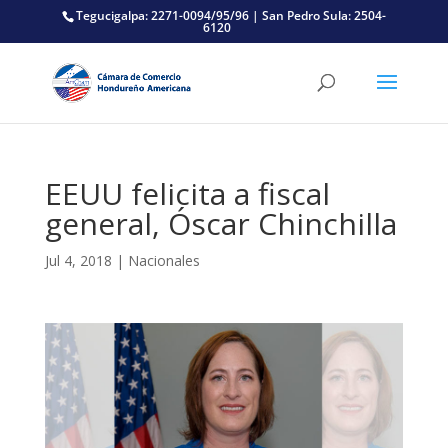
Tegucigalpa: 2271-0094/95/96 | San Pedro Sula: 2504-
6120
EEUU felicita a fiscal
general, Óscar Chinchilla
Jul 4, 2018
|
Nacionales