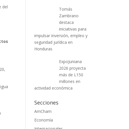
e del
Tomás
Zambrano
destaca
iniciativas para
impulsar inversión, empleo y
ctos
seguridad jurídica en
Honduras
ExpoJuniana
2026 proyecta
20,
más de L150
millones en
tigua
actividad económica
Secciones
AmCham
n
Economía
Internacionales