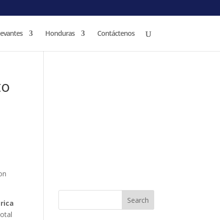
levantes
Honduras
Contáctenos
to
con
rica
otal