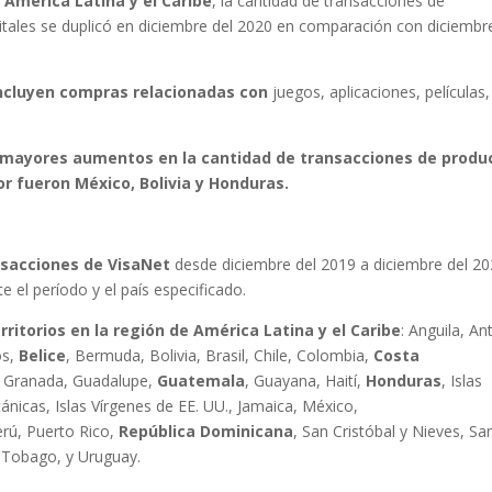
e
América Latina y el Caribe
, la cantidad de transacciones de
itales se duplicó en diciembre del 2020 en comparación con diciembr
incluyen compras relacionadas con
juegos, aplicaciones, películas,
os mayores aumentos en la cantidad de transacciones de produ
or fueron México, Bolivia y Honduras.
nsacciones de VisaNet
desde diciembre del 2019 a diciembre del 20
 el período y el país especificado.
erritorios en la región de América Latina y el Caribe
: Anguila, An
os,
Belice
, Bermuda, Bolivia, Brasil, Chile, Colombia,
Costa
, Granada, Guadalupe,
Guatemala
, Guayana, Haití,
Honduras
, Islas
tánicas, Islas Vírgenes de EE. UU., Jamaica, México,
rú, Puerto Rico,
República Dominicana
, San Cristóbal y Nieves, Sa
y Tobago, y Uruguay.