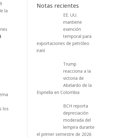
19
Notas recientes
e la
EE. UU.
mantiene
ones
exención
4
temporal para
exportaciones de petróleo
iraní
Trump
reacciona a la
victoria de
Abelardo de la
Espriella en Colombia
stema
BCH reporta
s los
depreciación
moderada del
lempira durante
el primer semestre de 2026