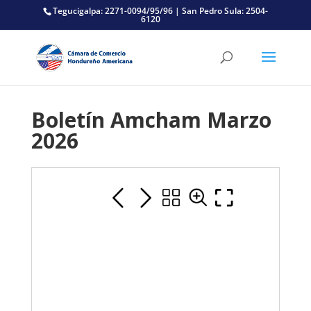
Tegucigalpa: 2271-0094/95/96 | San Pedro Sula: 2504-
6120
Boletín Amcham Marzo
2026